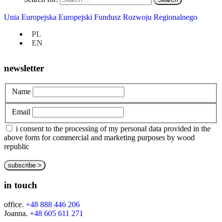
privacy policy
Unia Europejska Europejski Fundusz Rozwoju Regionalnego
about us
customize
PL
bespoke
EN
portfolio
newsletter
Name
Email
i consent to the processing of my personal data provided in the
above form for commercial and marketing purposes by wood
republic
in touch
office.
+48 888 446 206
Joanna.
+48 605 611 271