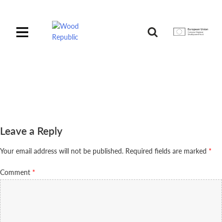
Pomiń
nagłówek
i
Unia
nawigację
Europejska
Europejski
Fundusz
Rozwoju
Regionalnego
Leave a Reply
Your email address will not be published.
Required fields are marked
*
Comment
*