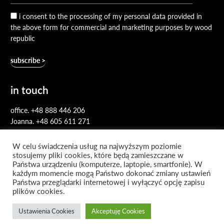
i consent to the processing of my personal data provided in
the above form for commercial and marketing purposes by wood
republic
in touch
office.
+48 888 446 206
Joanna.
+48 605 611 271
hello.woodrepublic@gmail.com
W celu świadczenia usług na najwyższym poziomie
stosujemy pliki cookies, które będą zamieszczane w
Państwa urządzeniu (komputerze, laptopie, smartfonie). W
każdym momencie mogą Państwo dokonać zmiany ustawień
Państwa przeglądarki internetowej i wyłączyć opcję zapisu
plików cookies.
facebook
pinterest
instagram
Ustawienia Cookies
Akceptuję Cookies
© 2026 Wood Republic