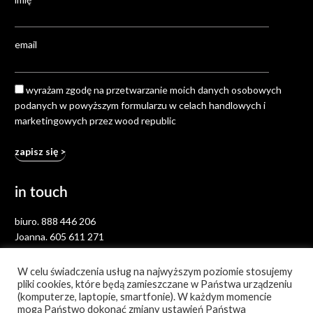
email
wyrażam zgodę na przetwarzanie moich danych osobowych
podanych w powyższym formularzu w celach handlowych i
marketingowych przez wood republic
in touch
biuro.
888 446 206
Joanna.
605 611 271
hello.woodrepublic@gmail.com
W celu świadczenia usług na najwyższym poziomie stosujemy
pliki cookies, które będą zamieszczane w Państwa urządzeniu
(komputerze, laptopie, smartfonie). W każdym momencie
mogą Państwo dokonać zmiany ustawień Państwa