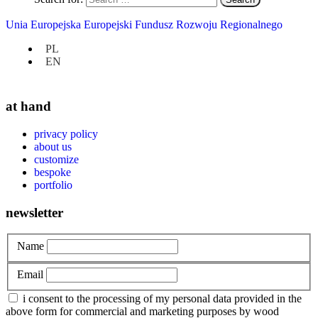
Custom-made kitchens
Furniture
Unia Europejska Europejski Fundusz Rozwoju Regionalnego
Furniture in new homes
How we work?
PL
Personalization
EN
Uncategorized
at hand
privacy policy
about us
customize
bespoke
portfolio
newsletter
Name
Email
i consent to the processing of my personal data provided in the
above form for commercial and marketing purposes by wood