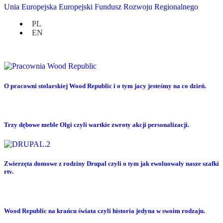
Unia Europejska Europejski Fundusz Rozwoju Regionalnego
PL
EN
Stwórz swoje miejsce pracy z Wood Republic czyli o tym, jak możemy
pomóc w urządzaniu restauracji
O pracowni stolarskiej Wood Republic i o tym jacy jesteśmy na co dzień.
Trzy dębowe meble Olgi czyli wartkie zwroty akcji personalizacji.
Zwierzęta domowe z rodziny Drupal czyli o tym jak ewoluowały nasze szafki
rtv.
Wood Republic na krańcu świata czyli historia jedyna w swoim rodzaju.