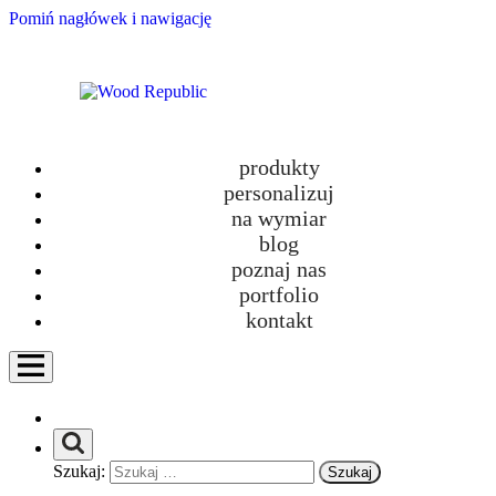
Pomiń nagłówek i nawigację
produkty
personalizuj
na wymiar
blog
poznaj nas
Lisbon Story czyli o projekcie mebli hotelowych ze sklejki – za kulisami
portfolio
kontakt
Rozmowy niekontrolowane, czyli jaki był 2021 rok w Wood Republic oczami
Joanny i Michała
Szukaj:
Nie straszne nam trudniejsze metraże czyli jak zaprojektowaliśmy meble dla
Stasia, małego wielkiego artysty