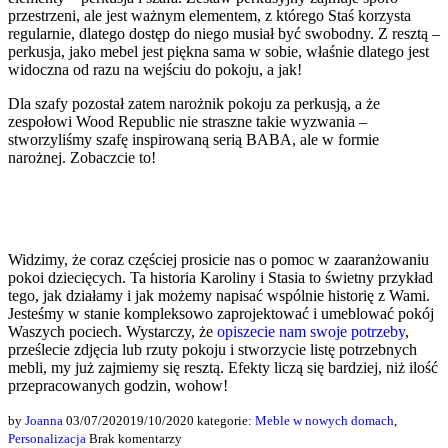
przestrzeni, ale jest ważnym elementem, z którego Staś korzysta
regularnie, dlatego dostęp do niego musiał być swobodny. Z resztą –
perkusja, jako mebel jest piękna sama w sobie, właśnie dlatego jest
widoczna od razu na wejściu do pokoju, a jak!
Dla szafy pozostał zatem narożnik pokoju za perkusją, a że
zespołowi Wood Republic nie straszne takie wyzwania –
stworzyliśmy szafę inspirowaną serią BABA, ale w formie
narożnej. Zobaczcie to!
Widzimy, że coraz częściej prosicie nas o pomoc w zaaranżowaniu
pokoi dziecięcych. Ta historia Karoliny i Stasia to świetny przykład
tego, jak działamy i jak możemy napisać wspólnie historię z Wami.
Jesteśmy w stanie kompleksowo zaprojektować i umeblować pokój
Waszych pociech. Wystarczy, że
opiszecie nam swoje potrzeby
,
prześlecie zdjęcia lub rzuty pokoju i stworzycie listę potrzebnych
mebli, my już zajmiemy się resztą. Efekty liczą się bardziej, niż ilość
przepracowanych godzin, wohow!
by
Joanna
03/07/2020
19/10/2020
kategorie:
Meble w nowych domach
,
Personalizacja
Brak komentarzy