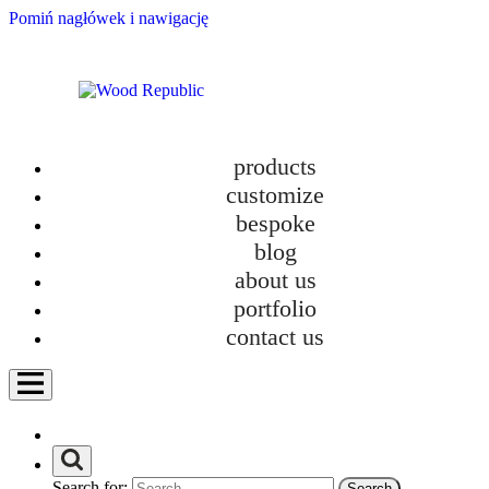
Pomiń nagłówek i nawigację
products
customize
bespoke
blog
about us
Customized kitchens for demanding customers – part IV – classic solidity
portfolio
contact us
Customized kitchens for demanding customers – part III – minimalism and
contrasts
category
Bathroom furniture
Search for: