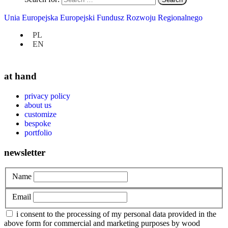
Custom-made kitchens
Furniture
Unia Europejska Europejski Fundusz Rozwoju Regionalnego
Furniture in new homes
How we work?
PL
Personalization
EN
Uncategorized
at hand
privacy policy
about us
customize
bespoke
portfolio
newsletter
Name
Email
i consent to the processing of my personal data provided in the
above form for commercial and marketing purposes by wood