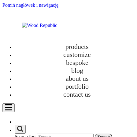
Pomiń nagłówek i nawigację
products
customize
bespoke
blog
about us
New TOKI Collection – Design and Ecology
portfolio
category
contact us
Bathroom furniture
Custom-made kitchens
Furniture
Furniture in new homes
How we work?
Personalization
Search for:
Uncategorized