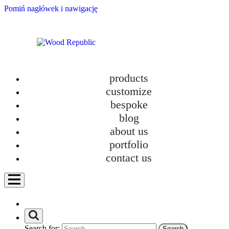
Pomiń nagłówek i nawigację
products
customize
bespoke
blog
about us
Customized kitchens for the demanding – Part V – Dreams come out of the
wardrobe
portfolio
contact us
category
Bathroom furniture
Custom-made kitchens
Furniture
Furniture in new homes
How we work?
Personalization
Search for: