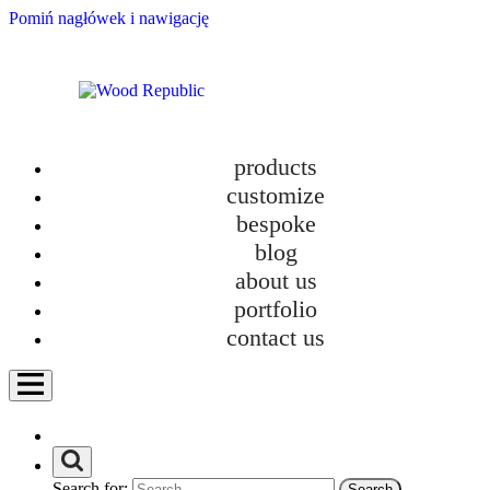
Pomiń nagłówek i nawigację
products
customize
bespoke
blog
about us
A custom-made desk? Sky is the limit!
portfolio
category
contact us
Bathroom furniture
Custom-made kitchens
Furniture
Furniture in new homes
How we work?
Personalization
Search for:
Uncategorized