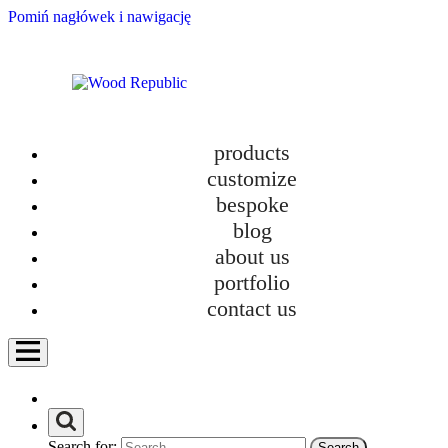
Pomiń nagłówek i nawigację
products
customize
bespoke
blog
about us
New TOKI Collection – Design and Ecology
portfolio
category
contact us
Bathroom furniture
Custom-made kitchens
Furniture
Furniture in new homes
How we work?
Personalization
Search for:
Uncategorized