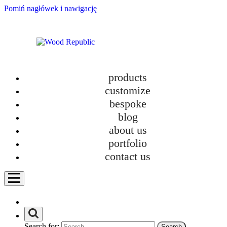
Pomiń nagłówek i nawigację
products
customize
bespoke
blog
about us
portfolio
contact us
Furniture Tetris: The Real Game of Comfort in Small Apartments
Search for: