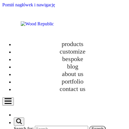
Pomiń nagłówek i nawigację
products
customize
bespoke
blog
about us
New TOKI Collection – Design and Ecology
portfolio
category
contact us
Bathroom furniture
Custom-made kitchens
Furniture
Furniture in new homes
How we work?
Personalization
Search for:
Uncategorized