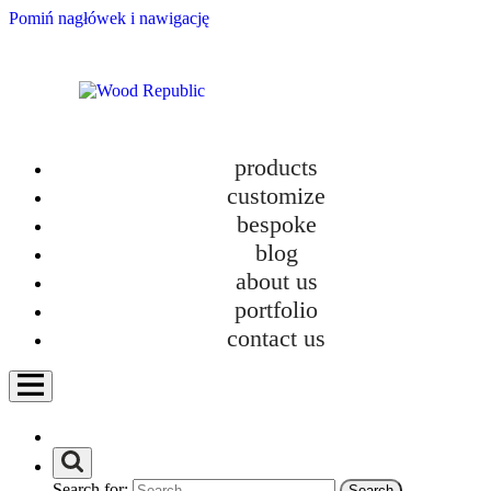
Pomiń nagłówek i nawigację
products
customize
bespoke
blog
about us
New TOKI Collection – Design and Ecology
portfolio
category
contact us
Bathroom furniture
Custom-made kitchens
Furniture
Furniture in new homes
How we work?
Personalization
Search for:
Uncategorized