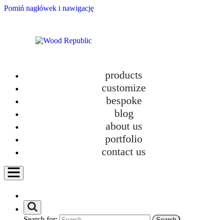
Pomiń nagłówek i nawigację
products
customize
bespoke
blog
about us
New TOKI Collection – Design and Ecology
portfolio
category
contact us
Bathroom furniture
Custom-made kitchens
Furniture
Furniture in new homes
How we work?
Personalization
Search for:
Uncategorized