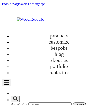
Pomiń nagłówek i nawigację
products
customize
bespoke
blog
about us
New TOKI Collection – Design and Ecology
portfolio
category
contact us
Bathroom furniture
Custom-made kitchens
Furniture
Furniture in new homes
How we work?
Personalization
Search for:
Uncategorized