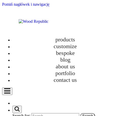
Pomiń nagłówek i nawigację
products
customize
bespoke
blog
about us
New TOKI Collection – Design and Ecology
portfolio
category
contact us
Bathroom furniture
Custom-made kitchens
Furniture
Furniture in new homes
How we work?
Personalization
Search for:
Uncategorized