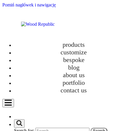
Pomiń nagłówek i nawigację
products
customize
bespoke
blog
about us
Lisbon Story. Behind the Scenes of the Plywood Hotel Furniture Project
portfolio
category
contact us
Bathroom furniture
Custom-made kitchens
Furniture
Furniture in new homes
How we work?
Personalization
Search for:
Uncategorized