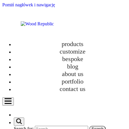
Pomiń nagłówek i nawigację
products
customize
bespoke
blog
about us
KOSMOS. Constellations of possibilities
portfolio
category
contact us
Bathroom furniture
Custom-made kitchens
Furniture
Furniture in new homes
How we work?
Personalization
Search for:
Uncategorized