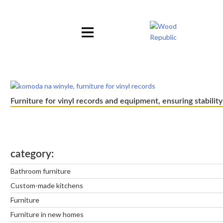
Pomiń
nagłówek
i
nawigację
Furniture for vinyl records and equipment, ensuring stability
category
Bathroom furniture
Custom-made kitchens
Furniture
Furniture in new homes