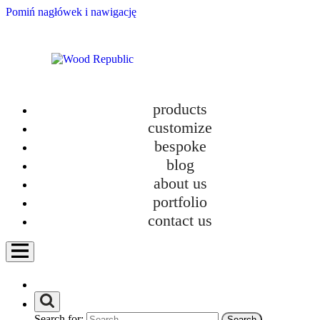
Pomiń nagłówek i nawigację
products
customize
bespoke
blog
about us
portfolio
contact us
Furniture Tetris: The Real Game of Comfort in Small Apartments
category
Bathroom furniture
Custom-made kitchens
Search for:
Furniture