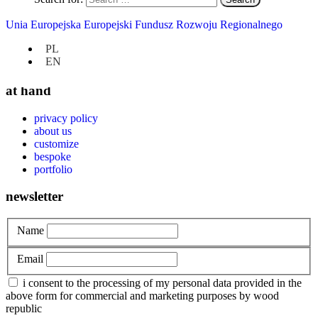
Furniture in new homes
Unia Europejska Europejski Fundusz Rozwoju Regionalnego
How we work?
Personalization
PL
Uncategorized
EN
at hand
privacy policy
about us
customize
bespoke
portfolio
newsletter
Name
Email
i consent to the processing of my personal data provided in the
above form for commercial and marketing purposes by wood
republic