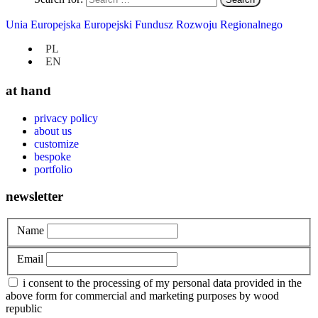
Furniture in new homes
Unia Europejska Europejski Fundusz Rozwoju Regionalnego
How we work?
Personalization
PL
Uncategorized
EN
at hand
privacy policy
about us
customize
bespoke
portfolio
newsletter
Name
Email
i consent to the processing of my personal data provided in the
above form for commercial and marketing purposes by wood
republic