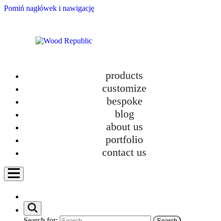
Pomiń nagłówek i nawigację
products
customize
bespoke
blog
about us
portfolio
contact us
Furniture Tetris: The Real Game of Comfort in Small Apartments
category
Bathroom furniture
Custom-made kitchens
Search for:
Furniture