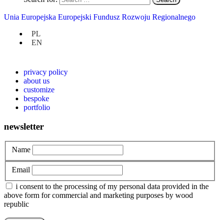
Create your own KOSMOS.
Unia Europejska Europejski Fundusz Rozwoju Regionalnego
Your own KOSMOS for:
1,350.00
PLN
PL
EN
at hand
privacy policy
about us
customize
bespoke
portfolio
newsletter
Name
Email
i consent to the processing of my personal data provided in the
above form for commercial and marketing purposes by wood
republic