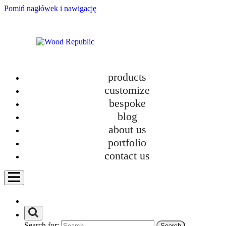
Pomiń nagłówek i nawigację
products
material
category
room
ready to go
customize
bespoke
rack
dresser
table
sofa
blog
armchair
kitchen furniture
about us
bathroom furniture
hanger
seat
wardrobe
cabinet
tv cabinet
portfolio
glazed bookcases
bed
crib
desk
contact us
vanity table
Search for: