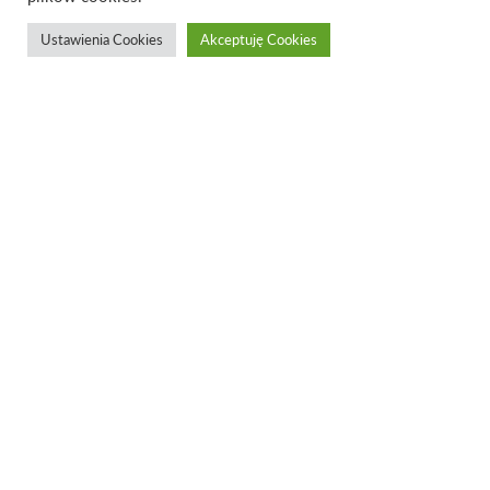
Ustawienia Cookies
Akceptuję Cookies
TOKI.stand
night table |
available NOW
| choose wood
finish
designed by
Wood Republic
TOKI.stand bedside table,
available NOW only in