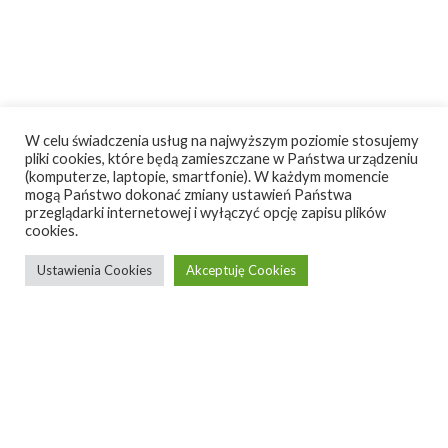
W celu świadczenia usług na najwyższym poziomie stosujemy
pliki cookies, które będą zamieszczane w Państwa urządzeniu
(komputerze, laptopie, smartfonie). W każdym momencie
mogą Państwo dokonać zmiany ustawień Państwa
przeglądarki internetowej i wyłączyć opcję zapisu plików
cookies.
Ustawienia Cookies
Akceptuję Cookies
RUNO.1 | desk
designed by
Wood Republic