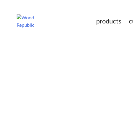
Pomiń
nagłówek
i
products
c
nawigację