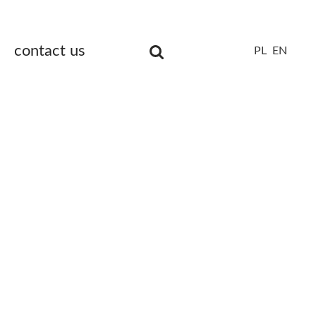
contact us
PL
EN
Unia
Europejska
Europejski
Fundusz
Rozwoju
Regionalnego