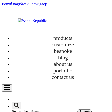
Pomiń nagłówek i nawigację
products
material
category
room
ready to go
customize
bespoke
rack
dresser
table
sofa
blog
armchair
kitchen furniture
about us
bathroom furniture
hanger
seat
wardrobe
cabinet
tv cabinet
portfolio
glazed bookcases
bed
crib
desk
contact us
vanity table
Search for: