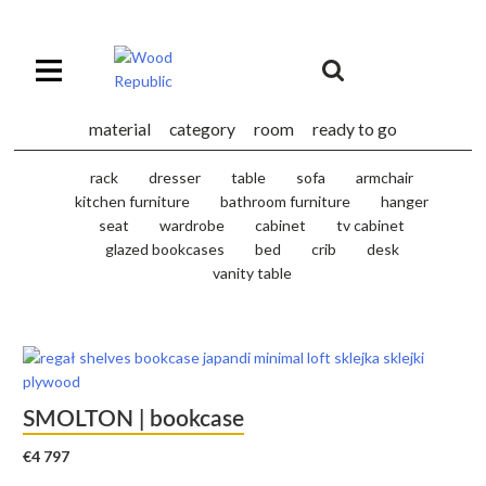
Pomiń
nagłówek
i
Unia
nawigację
Europejska
Europejski
material
category
room
ready to go
Fundusz
Rozwoju
rack
dresser
table
sofa
armchair
Regionalnego
kitchen furniture
bathroom furniture
hanger
seat
wardrobe
cabinet
tv cabinet
glazed bookcases
bed
crib
desk
vanity table
SMOLTON | bookcase
€
4 797