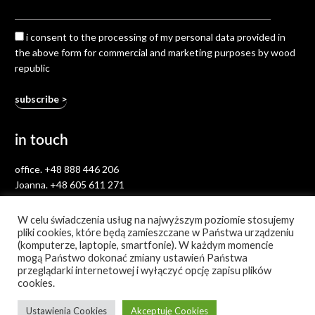
i consent to the processing of my personal data provided in
the above form for commercial and marketing purposes by wood
republic
in touch
office.
+48 888 446 206
Joanna.
+48 605 611 271
hello.woodrepublic@gmail.com
W celu świadczenia usług na najwyższym poziomie stosujemy
pliki cookies, które będą zamieszczane w Państwa urządzeniu
(komputerze, laptopie, smartfonie). W każdym momencie
mogą Państwo dokonać zmiany ustawień Państwa
przeglądarki internetowej i wyłączyć opcję zapisu plików
cookies.
facebook
pinterest
instagram
Ustawienia Cookies
Akceptuję Cookies