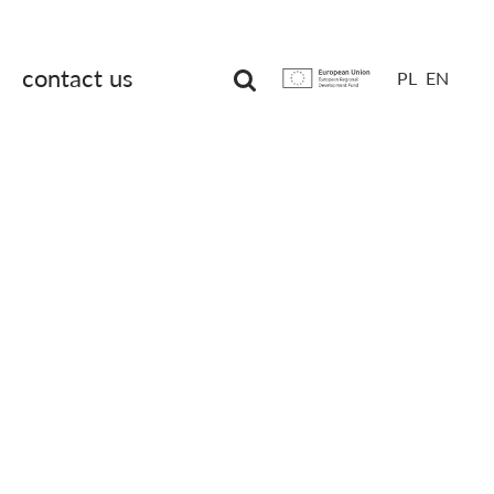
contact us
PL
EN
Unia
Europejska
Europejski
Fundusz
Rozwoju
Regionalnego