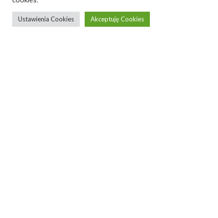
Ustawienia Cookies
Akceptuję Cookies
FUZZLE.1 |
cabinet
designed by
Wood Republic
FUZZLE.1 is a modular and multidimensional unit
with unlimited possibilities to mix the inner
modules.
Check if it suits you:
width 150 cm / height 62 cm / depth 35 cm,
symmetrical form thanks to mirror reflection,