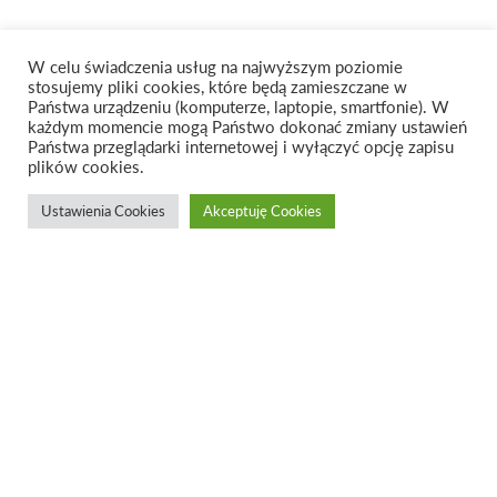
W celu świadczenia usług na najwyższym poziomie
stosujemy pliki cookies, które będą zamieszczane w
Państwa urządzeniu (komputerze, laptopie, smartfonie). W
każdym momencie mogą Państwo dokonać zmiany ustawień
Państwa przeglądarki internetowej i wyłączyć opcję zapisu
plików cookies.
Ustawienia Cookies
Akceptuję Cookies
FLOTT.3 |
glazed unit
designed by
Wood Republic