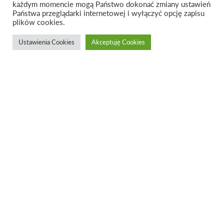
każdym momencie mogą Państwo dokonać zmiany ustawień
Państwa przeglądarki internetowej i wyłączyć opcję zapisu
plików cookies.
Ustawienia Cookies
Akceptuję Cookies
BLISS.1 | chest
of drawers
designed by
Wood Republic
BLISS.1 was created to deliver pure pleasure of
using it. Its look is the effect of no limitations of
our creativity during design process.
Check if it suits you: