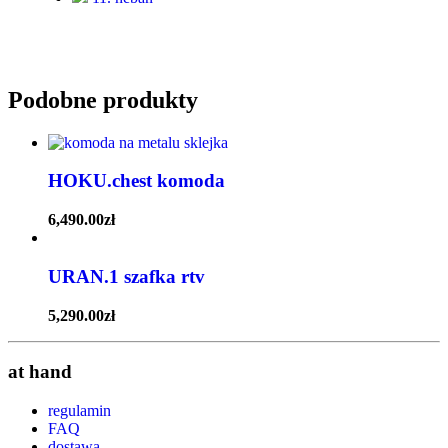
Podobne produkty
HOKU.chest komoda
6,490.00
zł
URAN.1 szafka rtv
5,290.00
zł
at hand
regulamin
FAQ
dostawa