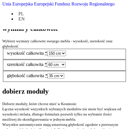
Unia Europejska Europejski Fundusz Rozwoju Regionalnego
Twój własny KOSMOS w cenie:
1,634.00
zł
PL
EN
wymiary całkowite
Wybierz wymiary całkowite swojego mebla - wysokość, szerokość oraz
głębokość.
wysokość całkowita
*
szerokość całkowita
*
głębokość całkowita
*
dobierz moduły
Dobierz moduły, które chcesz mieć w Kosmosie.
Łączna wysokość wszystkich wybranych modułów nie może być większa od
wysokości stelaża, dlatego formularz pozwoli tylko na wybranie ilości
możliwej do skonfigurowania w jednym meblu.
Wszystkie automatycznie mają ustawioną głębokość zgodnie z pierwszym