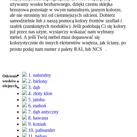
używamy wosku bezbarwnego, dzięki czemu sklejka
brzozowa pozostaje w swym naturalnym, jasnym kolorze,
ale nie stronimy też od ciemniejszych odcieni. Dobierz
samodzielnie lub z naszą pomocą kolory frontów szuflad i
szafek (zamkniętych modułów). Jeśli podobają Ci się kolory
już przez nas użyte, wystarczy wskazać nam wybrany
mebel. A jeśli Twój mebel musi dopasować się
kolorystycznie do innych elementów wnętrza, jak ściany, po
prostu podaj nam numer z palety RAL lub NCS .
1. naturalny
Odcienie
2. bielony
wosków
olejnych
3. dąb
4. złoty klon
5. jatoba
6. mahoń
7. dąb antyczny
8. hawana
9. koniak
10. palisander
11. heban