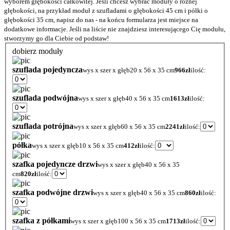
wyborem głębokości całkowitej. Jeśli chcesz wybrać moduły o różnej
głębokości, na przykład moduł z szufladami o głębokości 45 cm i półki o
głębokości 35 cm, napisz do nas - na końcu formularza jest miejsce na
dodatkowe informacje. Jeśli na liście nie znajdziesz interesującego Cię modułu,
stworzymy go dla Ciebie od podstaw!
dobierz moduły
szuflada pojedyncza
wys x szer x głęb
20 x 56 x 35 cm
966zł
ilość:
szuflada podwójna
wys x szer x głęb
40 x 56 x 35 cm
1613zł
ilość:
szuflada potrójna
wys x szer x głęb
60 x 56 x 35 cm
2241zł
ilość:
półka
wys x szer x głęb
10 x 56 x 35 cm
412zł
ilość:
szafka pojedyncze drzwi
wys x szer x głęb
40 x 56 x 35
cm
820zł
ilość:
szafka podwójne drzwi
wys x szer x głęb
40 x 56 x 35 cm
860zł
ilość:
szafka z półkami
wys x szer x głęb
100 x 56 x 35 cm
1713zł
ilość: