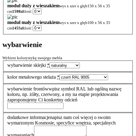
moduł duży z wieszakiem
wys x szer x głęb
150 x 56 x 35
cm
1598zł
ilość:
moduł mały z wieszakiem
wys x szer x głęb
100 x 56 x 35
cm
1455zł
ilość:
wybarwienie
Wybierz kolorystykę swojego mebla
wybarwienie sklejki
*
kolor metalowego stelaża
*
wybarwienie frontów
wpisz symbol RAL lub ogólną nazwę
koloru, np. żółty, czerwony, a my na etapie projektowania
zaproponujemy Ci konkretny odcień
dodatkowe informacje
napisz nam coś więcej o swoim
wymarzonym Kosmosie, specyfice wnętrza, specjalnych
wymaganiach