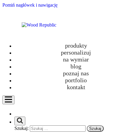
Pomiń nagłówek i nawigację
produkty
personalizuj
Stwórz swój własny KOSMOS.
na wymiar
blog
designed by
poznaj nas
Wood Republic
portfolio
kontakt
Szukaj: