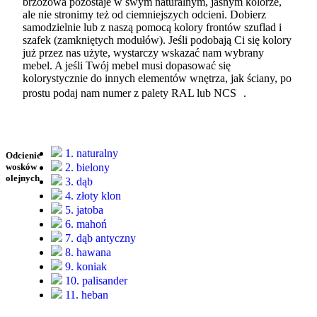
brzozowa pozostaje w swym naturalnym, jasnym kolorze,
ale nie stronimy też od ciemniejszych odcieni. Dobierz
samodzielnie lub z naszą pomocą kolory frontów szuflad i
szafek (zamkniętych modułów). Jeśli podobają Ci się kolory
już przez nas użyte, wystarczy wskazać nam wybrany
mebel. A jeśli Twój mebel musi dopasować się
kolorystycznie do innych elementów wnętrza, jak ściany, po
prostu podaj nam numer z palety RAL lub NCS .
1. naturalny
Odcienie
2. bielony
wosków
olejnych
3. dąb
4. złoty klon
5. jatoba
6. mahoń
7. dąb antyczny
8. hawana
9. koniak
10. palisander
11. heban