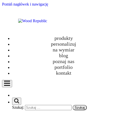
Pomiń nagłówek i nawigację
produkty
personalizuj
RUNO.table | stół rozkładany
na wymiar
blog
designed by
poznaj nas
Wood Republic
portfolio
kontakt
Stół RUNO.table to stół rozkładany, który
poza designem dostarcza również solidnej
podpory do życia codziennego. To mebel
Szukaj:
dedykowany mniejszym metrażom lub