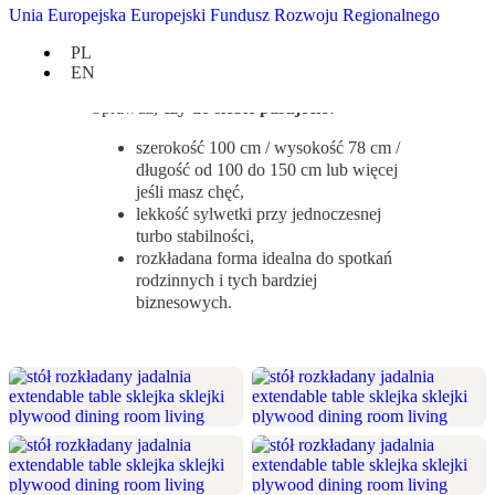
użytkownikom, którzy na co dzień nie
Unia Europejska Europejski Fundusz Rozwoju Regionalnego
potrzebują dużej przestrzeni do
biesiadowania czy pracy, ale chętnie
PL
przyjmą więcej gości od czasu do czasu.
EN
Sprawdź,
czy do siebie pasujecie?
szerokość 100 cm / wysokość 78 cm /
długość od 100 do 150 cm lub więcej
jeśli masz chęć,
lekkość sylwetki przy jednoczesnej
turbo stabilności,
rozkładana forma idealna do spotkań
rodzinnych i tych bardziej
biznesowych.