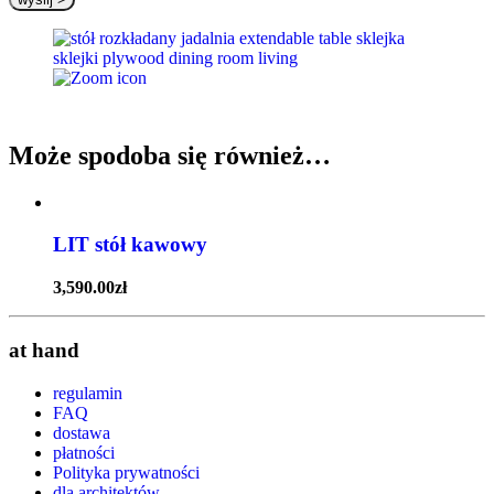
Może spodoba się również…
LIT stół kawowy
3,590.00
zł
at hand
regulamin
FAQ
dostawa
płatności
Polityka prywatności
dla architektów