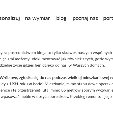
sonalizuj
na wymiar
blog
poznaj nas
port
 za pośrednictwem bloga to tylko skrawek naszych wspólnych re
zdjęciami możemy udokumentować jak również z tych, gdzie wym
odzielne życie gdzieś hen daleko od nas, w Waszych domach.
Wróblove, zgłosiła się do nas podczas wielkiej mieszkaniowej r
cy z 1931 roku w Łodzi.
Mieszkanie, mimo stanu deweloperskie
enice i te przestrzenie! Tutaj mimo 85 metrów sporym wyzwaniem
 wpasować meble w dosyć spore skosy. Przebieg remontu i jego 