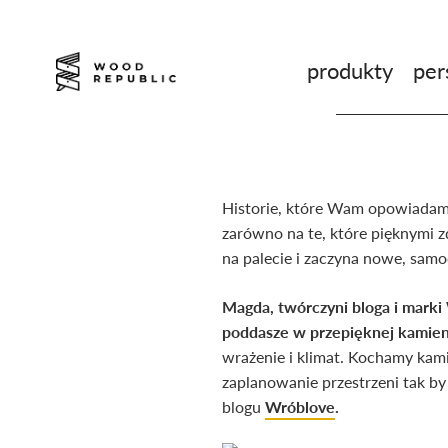
Pomiń
nagłówek
i
produkty
per
nawigację
Historie, które Wam opowiadamy
zarówno na te, które pięknymi 
na palecie i zaczyna nowe, sam
Magda, twórczyni bloga i marki 
poddasze w przepięknej kamieni
wrażenie i klimat. Kochamy kami
zaplanowanie przestrzeni tak by
blogu
Wróblove
.