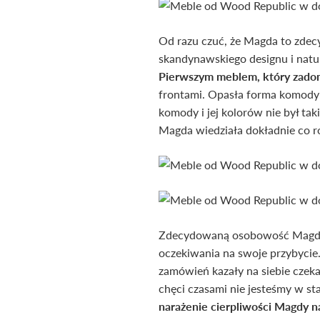
Od razu czuć, że Magda to zdec
skandynawskiego designu i natu
Pierwszym meblem, który zadom
frontami. Opasła forma komody 
komody i jej kolorów nie był tak
Magda wiedziała dokładnie co ro
Zdecydowaną osobowość Magdy o
oczekiwania na swoje przybycie.
zamówień kazały na siebie czekać
chęci czasami nie jesteśmy w st
narażenie cierpliwości Magdy n