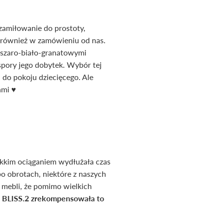
zamiłowanie do prostoty,
 również w zamówieniu od nas.
szaro-biało-granatowymi
pory jego dobytek. Wybór tej
a do pokoju dziecięcego. Ale
ami ♥
kkim ociąganiem wydłużała czas
bo obrotach, niektóre z naszych
h mebli, że pomimo wielkich
a BLISS.2 zrekompensowała to