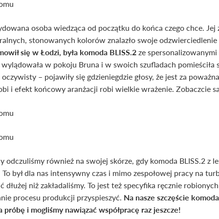
ydowana osoba wiedząca od początku do końca czego chce. Jej 
ralnych, stonowanych kolorów znalazło swoje odzwierciedlenie
owił się w Łodzi, była komoda BLISS.2
ze spersonalizowanymi 
wylądowała w pokoju Bruna i w swoich szufladach pomieściła s
i oczywisty – pojawiły się gdzieniegdzie głosy, że jest za poważn
bi i efekt końcowy aranżacji robi wielkie wrażenie. Zobaczcie s
dczuliśmy również na swojej skórze, gdy komoda BLISS.2 z le
 To był dla nas intensywny czas i mimo zespołowej pracy na tur
 dłużej niż zakładaliśmy. To jest też specyfika ręcznie robionyc
anie procesu produkcji przyspieszyć.
Na nasze szczęście komod
a próbę i mogliśmy nawiązać współpracę raz jeszcze!