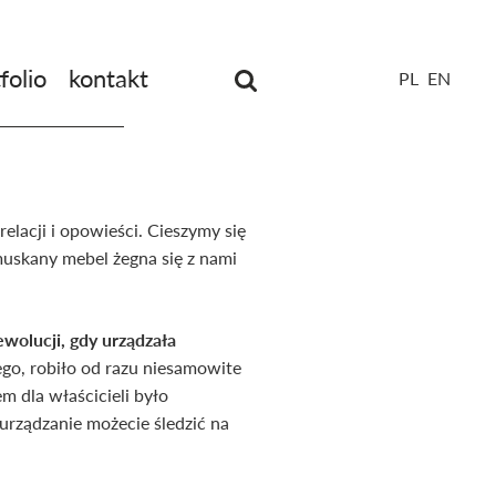
folio
kontakt
PL
EN
Unia
Europejska
Europejski
Fundusz
Rozwoju
Regionalnego
lacji i opowieści. Cieszymy się
uskany mebel żegna się z nami
ewolucji, gdy urządzała
go, robiło od razu niesamowite
 dla właścicieli było
urządzanie możecie śledzić na