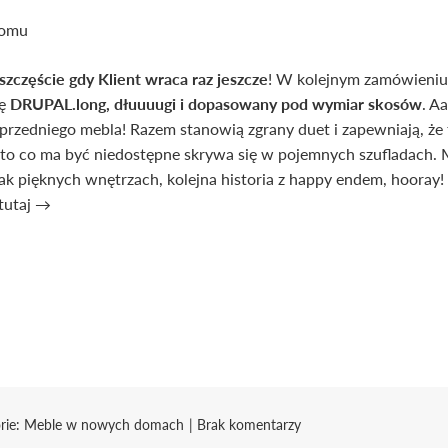
szczęście gdy Klient wraca raz jeszcze
! W kolejnym zamówieniu
ię
DRUPAL.long, dłuuuugi i dopasowany pod wymiar skosów
. A
rzedniego mebla! Razem stanowią zgrany duet i zapewniają, że 
a to co ma być niedostępne skrywa się w pojemnych szufladach. M
tak pięknych wnętrzach, kolejna historia z happy endem, hoor
tutaj →
rie:
Meble w nowych domach
Brak komentarzy