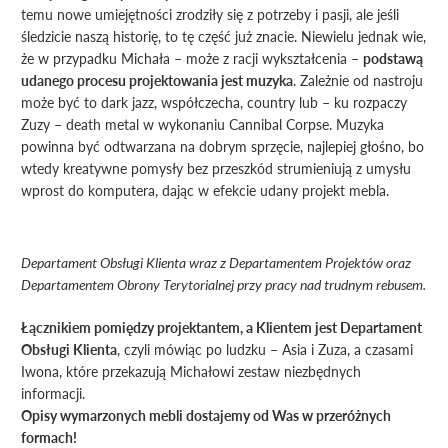
temu nowe umiejętności zrodziły się z potrzeby i pasji, ale jeśli
śledzicie naszą historię, to tę część już znacie. Niewielu jednak wie,
że w przypadku Michała – może z racji wykształcenia –
podstawą
udanego procesu projektowania jest
muzyka
. Zależnie od nastroju
może być to dark jazz, współczecha, country lub – ku rozpaczy
Zuzy – death metal w wykonaniu Cannibal Corpse. Muzyka
powinna być odtwarzana na dobrym sprzęcie, najlepiej głośno, bo
wtedy kreatywne pomysły bez przeszkód strumieniują z umysłu
wprost do komputera, dając w efekcie udany projekt mebla.
Departament Obsługi Klienta wraz z Departamentem Projektów oraz
Departamentem Obrony Terytorialnej przy pracy nad trudnym rebusem.
Łącznikiem pomiędzy projektantem, a Klientem jest Departament
Obsługi Klienta
, czyli mówiąc po ludzku – Asia i Zuza, a czasami
Iwona, które przekazują Michałowi z
estaw niezbędnych
informacji.
Opisy wymarzonych mebli dostajemy od Was w przeróżnych
formach!