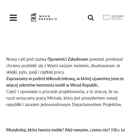
Pomiń
nagłówek
i
Unia
nawigację
Europejska
Europejski
Fundusz
Rozwoju
Regionalnego
Nowy cykl pod nazwą
Opowieści Zakulisowe
powstał, ponieważ
chcemy podzielić się z Wami naszym światem, zbudowanym ze
sklejki, pyłu, pasji i ciężkiej pracy.
Zapraszamy w podróż kilkuodcinkową, w której ujawnimy jeszcze
więcej sekretów tworzenia mebli w Wood Republic.
Część I opowiada o procesie projektowania, a to znaczy, że na
ruszt wrzucamy pracę Michała, który jest prezydentem naszej
republiki i zarazem jednoosobowym Departamentem Projektów.
Muzykolog, który tworzy meble? Ależ owszem, czemu nie?
Kilka lat