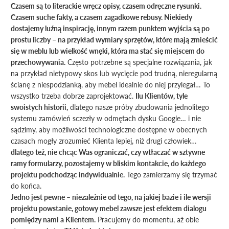
Czasem są to literackie wręcz opisy, czasem odręczne rysunki.
Czasem suche fakty, a czasem zagadkowe rebusy. Niekiedy
dostajemy luźną inspirację, innym razem punktem wyjścia są po
prostu liczby – na przykład wymiary sprzętów, które mają zmieścić
się w meblu lub wielkość wnęki, która ma stać się miejscem do
przechowywania.
Często potrzebne są specjalne rozwiązania, jak
na przykład nietypowy skos lub wycięcie pod trudną, nieregularną
ścianę z niespodzianką, aby mebel idealnie do niej przylegał… To
wszystko trzeba dobrze zaprojektować.
Ilu Klientów, tyle
swoistych historii,
dlatego nasze próby zbudowania jednolitego
systemu zamówień sczezły w odmętach dysku Google… i nie
sądzimy, aby możliwości technologiczne dostępne w obecnych
czasach mogły zrozumieć Klienta lepiej, niż drugi człowiek…
dlatego też, nie chcąc Was ograniczać, czy wtłaczać w sztywne
ramy formularzy, pozostajemy w bliskim kontakcie, do każdego
projektu podchodząc indywidualnie.
Tego zamierzamy się trzymać
do końca.
Jedno jest pewne – niezależnie od tego, na jakiej bazie i ile wersji
projektu powstanie, gotowy mebel zawsze jest efektem dialogu
pomiędzy nami a Klientem.
Pracujemy do momentu, aż obie