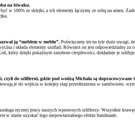
oba na biwaku.
 być w 100% ze sklejki, a ich elementy łączymy ze sobą na amen. Żad
ejka.
– nazwał ją “meblem w meblu”.
Poświęcamy im na tyle dużo uwagi, że 
ina i składa elementy szuflad. Również on jest odpowiedzialny za ot
 Koli, który dzięki pokaźnym zasobom cierpliwości, dokładnie je szlifuje
, czyli do
szlifierni, gdzie pod wodzą Michała są dopracowywane 
otowują je do wejścia w kolejny etap przeobrażenia w zamówione, wy
to zasługa ręcznej pracy naszych wprawnych szlifierzy. Wszystkie kraw
est w stanie uzyskać tego niepowtarzalnego efektu handmade.