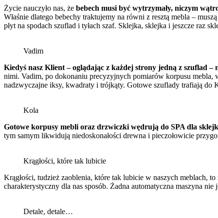
Życie nauczyło nas, że
bebech musi być wytrzymały, niczym wątr
Właśnie dlatego bebechy traktujemy na równi z resztą mebla – muszą
płyt na spodach szuflad i tyłach szaf. Sklejka, sklejka i jeszcze raz skl
Vadim
Kiedyś nasz Klient – oglądając z każdej strony jedną z szuflad 
nimi. Vadim, po dokonaniu precyzyjnych pomiarów korpusu mebla, wyc
nadzwyczajne iksy, kwadraty i trójkąty. Gotowe szuflady
trafiają do
Kola
Gotowe korpusy mebli oraz drzwiczki wędrują do SPA dla sklejki
tym samym likwidują niedoskonałości drewna i pieczołowicie przyg
Krągłości, które tak lubicie
Krągłości, tudzież zaoblenia, które tak lubicie w naszych meblach, 
charakterystyczny dla nas sposób. Żadna automatyczna maszyna nie j
Detale, detale…