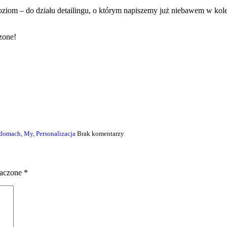
 poziom – do działu detailingu, o którym napiszemy już niebawem w ko
zone!
 domach
,
My
,
Personalizacja
Brak komentarzy
naczone
*