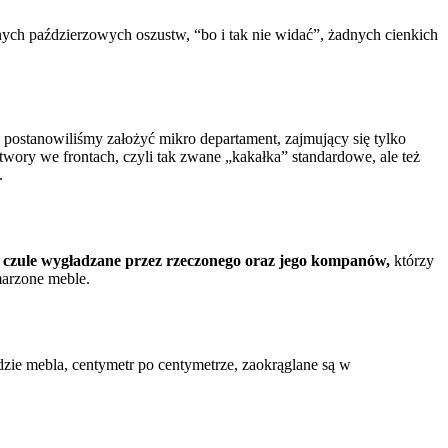
nych paździerzowych oszustw, “bo i tak nie widać”, żadnych cienkich
postanowiliśmy założyć mikro departament, zajmujący się tylko
wory we frontach, czyli tak zwane „kakałka” standardowe, ale też
.
i czule wygładzane przez rzeczonego oraz jego kompanów,
którzy
marzone meble.
ędzie mebla, centymetr po centymetrze, zaokrąglane są w