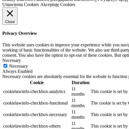
Ustawienia Cookies
Akceptuję Cookies
Close
Privacy Overview
This website uses cookies to improve your experience while you navigat
working of basic functionalities of the website. We also use third-pa
consent. You also have the option to opt-out of these cookies. But op
Necessary
Necessary
Always Enabled
Necessary cookies are absolutely essential for the website to function
Cookie
Duration
11
cookielawinfo-checkbox-analytics
This cookie is set b
months
11
cookielawinfo-checkbox-functional
The cookie is set by
months
11
cookielawinfo-checkbox-necessary
This cookie is set b
months
11
cookielawinfo-checkbox-others
This cookie is set b
months