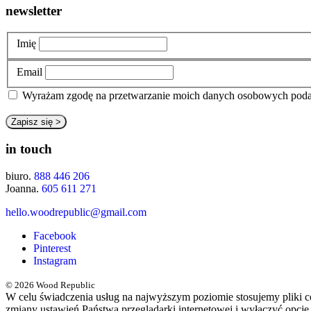
newsletter
Imię
Email
Wyrażam zgodę na przetwarzanie moich danych osobowych pod
in touch
biuro.
888 446 206
Joanna.
605 611 271
hello.woodrepublic@gmail.com
Facebook
Pinterest
Instagram
© 2026 Wood Republic
W celu świadczenia usług na najwyższym poziomie stosujemy pliki 
zmiany ustawień Państwa przeglądarki internetowej i wyłączyć opcję