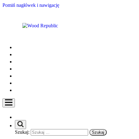
Pomiń nagłówek i nawigację
Czy dzieci to wymagający klienci?
No cóż… Jeśli mowa o meblach do ich pokoi, to muszą jedynie
być:
x
ultra stabilne i trwałe, żeby można było uskuteczniać na nich
dzikie harce
x
kreatywne, żeby w jednej chwili z łóżko stało się ukrytą bazą,
komoda statkiem pirackim, a szafa portalem do Narni.
♫
Bo
fantazja, bo fantazja, bo fantazja jest od tego…
x
pojemne, aby zmieściły wszelkie skarby, LEGO, ciuchy,
instrumenty, książki, kredki, zabawki, plecak…
Szukaj:
x
dostępne dla maluchów, aby uczyły się samodzielności