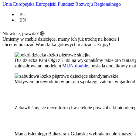
x
nietuzinkowe, a zarazem dość uniwersalne, bo przecież dzieci
Unia Europejska Europejski Fundusz Rozwoju Regionalnego
szybko rosną
x
bezpieczne – bez ostrych kantów i spełniające surowe normy, aby
PL
nie częstowały wrażliwego organizmu toksycznym
EN
formaldehydem…
Niewiele, prawda?
😅
Umiemy w meble dziecięce, mamy ich już trochę na koncie i
chcemy pokazać Wam kilka gotowych realizacji. Enjoy!
Dla dziecka Pani Olgi z Lublina wykonaliśmy takie oto fantast
zainspirowane modelem
MUN.double
, posiada dodatkowy mate
Motywem przewodnim w pokoju są okręgi, zatem i w garderobi
Zabawiliśmy się nieco formą i w efekcie powstał taki oto nie
Mama 6-letniego Baltazara z Gdańska wybrała meble z naszej s