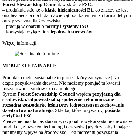
Forest Stewardship Council
, w skrócie
FSC.
– produkują sklejkę o
klasie higieniczności E1
, co znaczy że jest
ona bezpieczna dla ludzi i zwierząt pod kątem emisji formaldehydu
oraz przyjazna dla środowiska.
– pracują w oparciu o
normy i systemy ISO
– korzystają wyłącznie z
legalnych surowców
↓
Więcej informacji
MEBLE SUSTAINABLE
Produkcja mebli sustainable to proces, który zaczyna się już na
etapie pozyskiwania drewna. Nie możemy pomijać tu kwestii
poszanowania środowiska naturalnego.
System
Forest Stewardship Council
wspiera
przyjazną dla
środowiska, odpowiedzialną społecznie i ekonomicznie
rozsądną gospodarkę leśną przy jednoczesnym zachowaniu
dziedzictwa naturalnego.
Sklejka, której używamy,
posiada
certyfikat FSC.
Znaczenie ma dla nas staranne, racjonalne wykorzystanie drewna w
produkcji, z użyciem technologii oszczędzających zasoby i mające
minimalny wpływ na środowisko – od momentu pozyskania