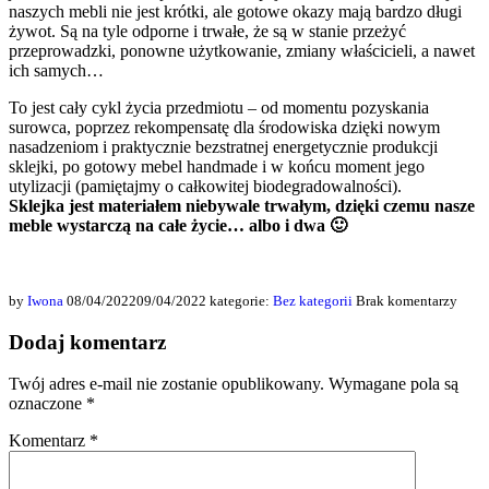
naszych mebli nie jest krótki, ale gotowe okazy mają bardzo długi
żywot. Są na tyle odporne i trwałe, że są w stanie przeżyć
przeprowadzki, ponowne użytkowanie, zmiany właścicieli, a nawet
ich samych…
To jest cały cykl życia przedmiotu – od momentu pozyskania
surowca, poprzez rekompensatę dla środowiska dzięki nowym
nasadzeniom i praktycznie bezstratnej energetycznie produkcji
sklejki, po gotowy mebel handmade i w końcu moment jego
utylizacji (pamiętajmy o całkowitej biodegradowalności).
Sklejka jest materiałem niebywale trwałym, dzięki czemu nasze
meble wystarczą na całe życie… albo i dwa 🙂
by
Iwona
08/04/2022
09/04/2022
kategorie:
Bez kategorii
Brak komentarzy
Dodaj komentarz
Twój adres e-mail nie zostanie opublikowany.
Wymagane pola są
oznaczone
*
Komentarz
*