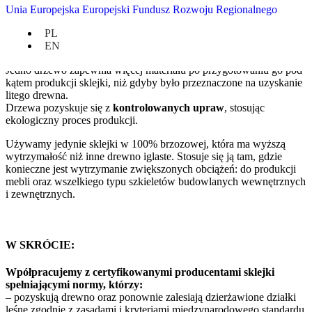
SKLEJKA JAKO SUROWIEC
Unia Europejska Europejski Fundusz Rozwoju Regionalnego
Sklejka to
jeden z najbardziej przyjaznych materiałów dla
PL
środowiska
. To warstwowa konstrukcja, składająca się z trzech lub
EN
więcej arkuszy litego drewna. Jest ona całkowicie biodegradowalna.
Jedno drzewo zapewnia więcej materiału po przygotowaniu go pod
kątem produkcji sklejki, niż gdyby było przeznaczone na uzyskanie
litego drewna.
Drzewa pozyskuje się z
kontrolowanych upraw
, stosując
ekologiczny proces produkcji.
Używamy jedynie sklejki w 100% brzozowej, która
ma wyższą
wytrzymałość niż inne drewno iglaste. Stosuje się ją tam, gdzie
konieczne jest wytrzymanie zwiększonych obciążeń: do produkcji
mebli oraz wszelkiego typu szkieletów budowlanych wewnętrznych
i zewnętrznych.
W SKRÓCIE:
Wpółpracujemy z certyfikowanymi producentami sklejki
spełniającymi normy, którzy:
– p
ozyskują drewno oraz ponownie zalesiają dzierżawione działki
leśne zgodnie z zasadami i kryteriami międzynarodowego standardu