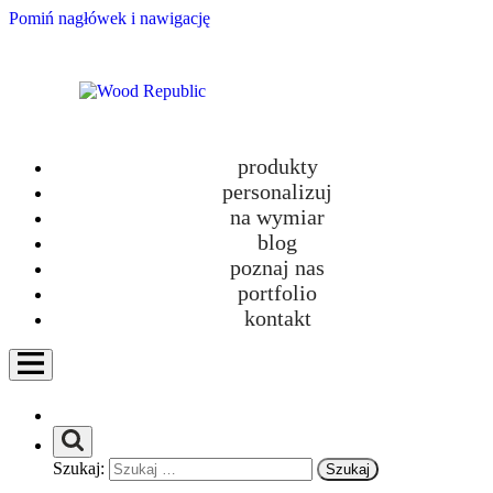
Pomiń nagłówek i nawigację
produkty
personalizuj
na wymiar
blog
poznaj nas
To, jaka jest sklejka i meble z niej tworzone w odniesieniu do środowiska
portfolio
Sustainable
.
naturalnego, najlepiej oddaje słowo
Ale co to właściwie
kontakt
znaczy? Chyba nie ma w języku polskim dobrego odpowiednika. Można
podpiąć tu definicję zrównoważonego rozwoju, czyli takiego,
„który
odpowiada potrzebom teraźniejszości bez narażania zdolności przyszłych
pokoleń do zaspokojenia własnych potrzeb”.
Słowo sustainable ma wiele
znaczeń w zależności od kontekstu,
niemniej skupimy się tylko na sklejce i
wykonanych z niej meblach.
Szukaj: