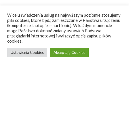
W celu świadczenia usług na najwyższym poziomie stosujemy
pliki cookies, które będą zamieszczane w Państwa urządzeniu
(komputerze, laptopie, smartfonie). W każdym momencie
mogą Państwo dokonać zmiany ustawień Państwa
przeglądarki internetowej i wyłączyć opcję zapisu plików
cookies.
Ustawienia Cookies
Akceptuję Cookies
TOKI.unit | tv
cabinet
designed by
Wood Republic
TOKI.unit
is a balanced form in the Japandi