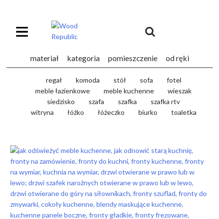
Pomiń
nagłówek
i
Unia
nawigację
Europejska
Europejski
materiał
kategoria
pomieszczenie
od ręki
Fundusz
Rozwoju
regał
komoda
stół
sofa
fotel
Regionalnego
meble łazienkowe
meble kuchenne
wieszak
siedzisko
szafa
szafka
szafka rtv
witryna
łóżko
łóżeczko
biurko
toaletka