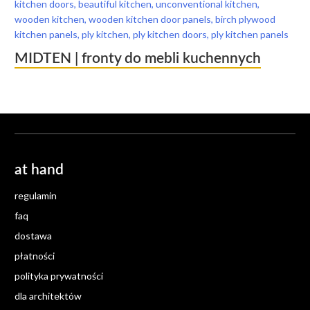
MIDTEN | fronty do mebli kuchennych
at hand
regulamin
faq
dostawa
płatności
polityka prywatności
dla architektów