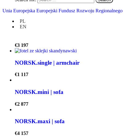
NORSK.corner | corner sofa
Unia Europejska Europejski Fundusz Rozwoju Regionalnego
€
5 437
PL
EN
NORSK.bed | sofa, bed with drawers
€
3 197
NORSK.single | armchair
€
1 117
NORSK.mini | sofa
€
2 877
NORSK.maxi | sofa
€
4 157