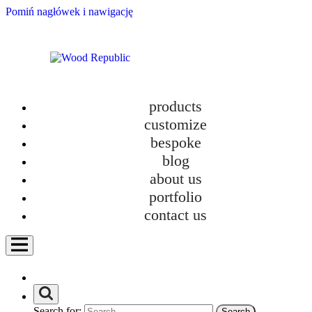
Pomiń nagłówek i nawigację
products
material
category
room
ready to go
customize
bespoke
rack
dresser
table
sofa
blog
armchair
kitchen furniture
about us
bathroom furniture
hanger
seat
wardrobe
cabinet
tv cabinet
portfolio
glazed bookcases
bed
crib
desk
contact us
vanity table
Search for: